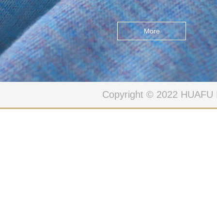
拟世界之间的界限，数码⾊
彩和⾦属纹理创造了⼀个超
More
现实的世界,现实的界限是不
确定的“无限可能性”，赋予运
动极大能量与感知力，碰撞
而来的想象刺激着舒展与奔
Copyright © 2022 HUAFU
跑。