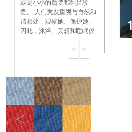
或是⼩⼩的后院都弥足珍
贵。 人们愈发重视与⾃然和
谐相处，观察她、保护她。
因此，沐浴、冥想和睡眠仪
式等以休息为中⼼的体验将
<
>
越来越受欢迎。
<
<