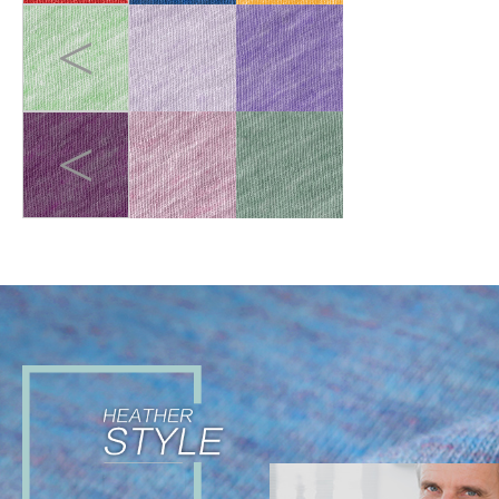
<
<
DIGITAL ADVENTURE
>
小男孩是未来的数字艺术
家，他试图将梦幻般的3D渲
染艺术品掀起影响现实生活
的美学波澜。 他在日间探
索，在梦境飞行。通过柔和
而超脱的视角来看待数字世
界，远离了严酷⿊暗和反乌
托邦的表象，拥抱未来。