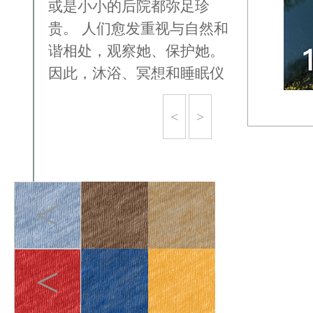
或是⼩⼩的后院都弥足珍
贵。 人们愈发重视与⾃然和
谐相处，观察她、保护她。
因此，沐浴、冥想和睡眠仪
式等以休息为中⼼的体验将
<
>
越来越受欢迎。
<
<