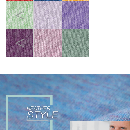
<
<
DIGITAL ADVENTURE
>
小男孩是未来的数字艺术
家，他试图将梦幻般的3D渲
染艺术品掀起影响现实生活
的美学波澜。 他在日间探
索，在梦境飞行。通过柔和
而超脱的视角来看待数字世
界，远离了严酷⿊暗和反乌
托邦的表象，拥抱未来。