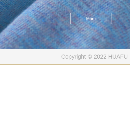
拟世界之间的界限，数码⾊
彩和⾦属纹理创造了⼀个超
More
现实的世界,现实的界限是不
确定的“无限可能性”，赋予运
动极大能量与感知力，碰撞
而来的想象刺激着舒展与奔
Copyright © 2022 HUAFU
跑。