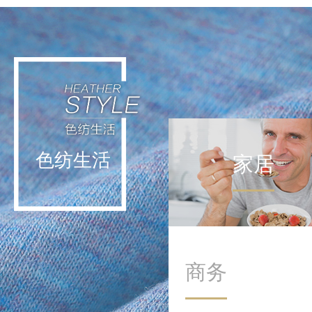
轻运动不挑战极限，而是通
过日常低强度活动实现能量
补给。这种理念让运动回归
生活本身，在细微处滋养身
心。
色纺生活
家居
商务