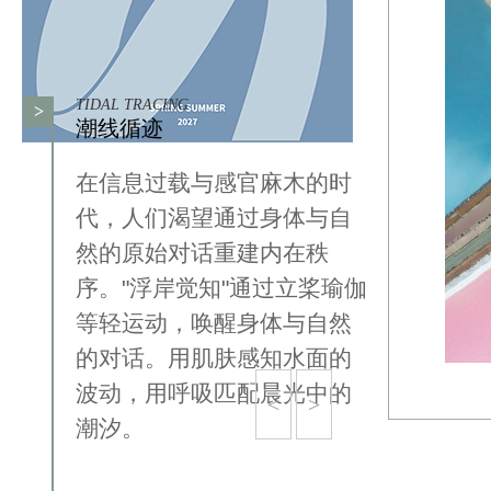
TIDAL TRACING
>
潮线循迹
在信息过载与感官麻木的时
代，人们渴望通过身体与自
然的原始对话重建内在秩
序。"浮岸觉知"通过立桨瑜伽
等轻运动，唤醒身体与自然
的对话。用肌肤感知水面的
波动，用呼吸匹配晨光中的
<
>
潮汐。