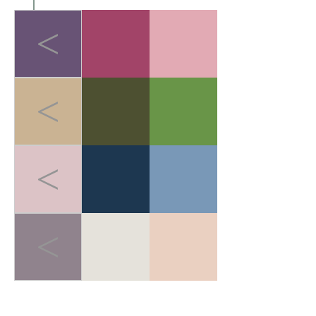
<
<
<
<
LIGHT-HEALED FOREST BREATH
>
轻愈森息
在快节奏的都市生活中，人
们追求"无负担的运动哲学"。