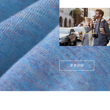
旅行
FLOATING ISLAND IN THE CITY
>
尘世浮岛
在高度模块化的都市节奏
中，人们渴望在通勤中寻找
更多详细
呼吸的缝隙。休闲通勤不再
是两点一线的被动移动，而
是通过服装的舒适感与色彩
情绪，将日常路径转化为“微
型疗愈场”。