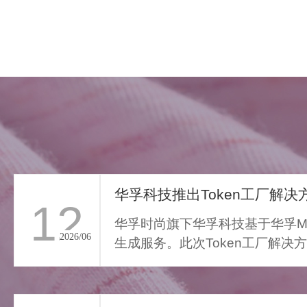
华孚科技推出Token工厂解决方
12
华孚时尚旗下华孚科技基于华孚Ma
2026/06
生成服务。此次Token工厂解决
FAR LIGHT WHISPER
从传统算力服务向Toke...
>
遥光絮语