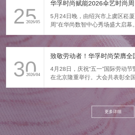
通勤的疲惫与外界喧嚣撞开
华孚时尚赋能2026伞艺时尚周
25
家门，我们亟需“能裹住情
5月24日晚，由绍兴市上虞区崧厦
绪”的柔色。家居服将“家的温
2026/05
周”在华尚数智中心秀场盛大启幕
柔结界”缝进每寸面料，无需
由”与“轻羽乘风”两大核...
逃离，换上这身柔雾，便能
让外界紧绷沉进居家软意，
致敬劳动者！华孚时尚荣膺全国
呼吸慢下来，让家成为接住
30
所有情绪的栖居地。
4月28日，庆祝“五一”国际劳动
2026/04
在北京隆重举行。大会共表彰全国
项，其中379个集体、...
更多详细