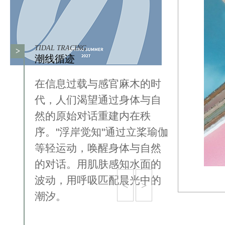
TIDAL TRACING
>
潮线循迹
在信息过载与感官麻木的时
代，人们渴望通过身体与自
然的原始对话重建内在秩
序。"浮岸觉知"通过立桨瑜伽
等轻运动，唤醒身体与自然
的对话。用肌肤感知水面的
波动，用呼吸匹配晨光中的
<
>
潮汐。