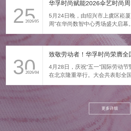
通勤的疲惫与外界喧嚣撞开
华孚时尚赋能2026伞艺时尚周
25
家门，我们亟需“能裹住情
5月24日晚，由绍兴市上虞区崧厦
绪”的柔色。家居服将“家的温
2026/05
周”在华尚数智中心秀场盛大启幕
柔结界”缝进每寸面料，无需
由”与“轻羽乘风”两大核...
逃离，换上这身柔雾，便能
让外界紧绷沉进居家软意，
致敬劳动者！华孚时尚荣膺全国
呼吸慢下来，让家成为接住
30
所有情绪的栖居地。
4月28日，庆祝“五一”国际劳动
2026/04
在北京隆重举行。大会共表彰全国
项，其中379个集体、...
更多详细