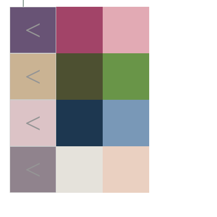
<
<
<
<
LIGHT-HEALED FOREST BREATH
>
轻愈森息
在快节奏的都市生活中，人
们追求"无负担的运动哲学"。