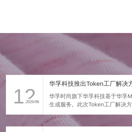
华孚科技推出Token工厂解决方
12
华孚时尚旗下华孚科技基于华孚Ma
2026/06
生成服务。此次Token工厂解决
FAR LIGHT WHISPER
从传统算力服务向Toke...
>
遥光絮语