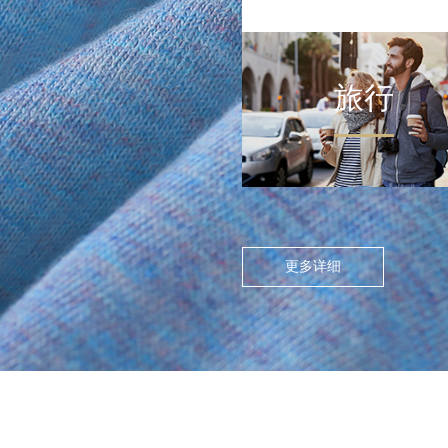
旅行
FLOATING ISLAND IN THE CITY
>
尘世浮岛
在高度模块化的都市节奏
中，人们渴望在通勤中寻找
更多详细
呼吸的缝隙。休闲通勤不再
是两点一线的被动移动，而
是通过服装的舒适感与色彩
情绪，将日常路径转化为“微
型疗愈场”。