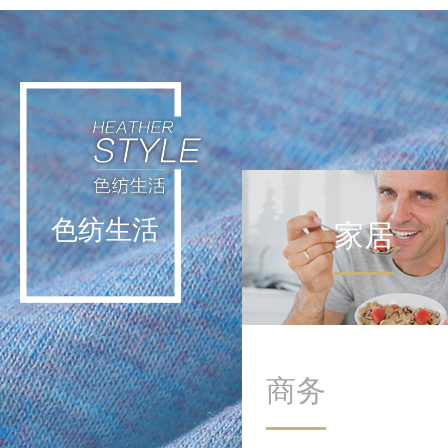
轻运动不挑战极限，而是通
过日常低强度活动实现能量
补给。这种理念让运动回归
生活本身，在细微处滋养身
心。
色纺生活
家居
商务