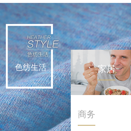
轻运动不挑战极限，而是通
过日常低强度活动实现能量
补给。这种理念让运动回归
生活本身，在细微处滋养身
心。
色纺生活
家居
商务