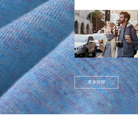
旅行
FLOATING ISLAND IN THE CITY
>
尘世浮岛
在高度模块化的都市节奏
中，人们渴望在通勤中寻找
更多详细
呼吸的缝隙。休闲通勤不再
是两点一线的被动移动，而
是通过服装的舒适感与色彩
情绪，将日常路径转化为“微
型疗愈场”。