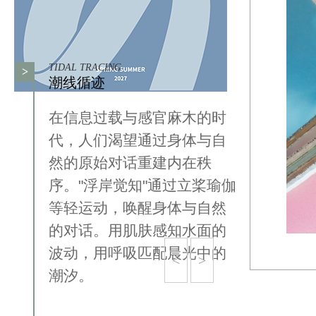
TIDAL TRACING
>
潮线循迹
在信息过载与感官麻木的时
代，人们渴望通过身体与自
然的原始对话重建内在秩
序。"浮岸觉知"通过立桨瑜伽
等轻运动，唤醒身体与自然
的对话。用肌肤感知水面的
波动，用呼吸匹配晨光中的
<
>
潮汐。