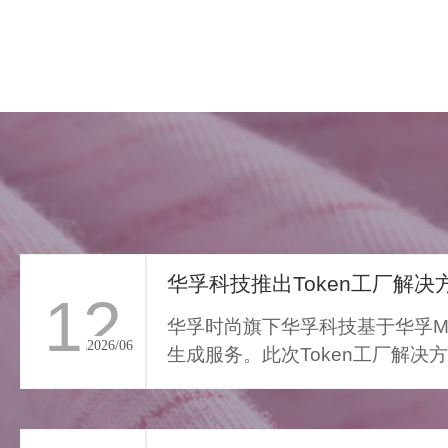
华孚科技推出Token工厂解决方
12
华孚时尚旗下华孚科技基于华孚Ma
2026/06
生成服务。此次Token工厂解决
FAR LIGHT WHISPER
从传统算力服务向Toke...
>
遥光絮语