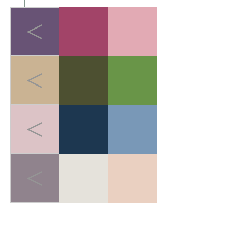
<
<
<
<
LIGHT-HEALED FOREST BREATH
>
轻愈森息
在快节奏的都市生活中，人
们追求"无负担的运动哲学"。