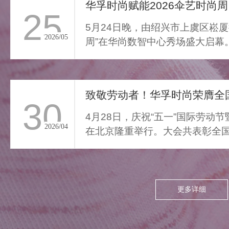
通勤的疲惫与外界喧嚣撞开
华孚时尚赋能2026伞艺时尚周
25
家门，我们亟需“能裹住情
5月24日晚，由绍兴市上虞区崧厦
绪”的柔色。家居服将“家的温
2026/05
周”在华尚数智中心秀场盛大启幕
柔结界”缝进每寸面料，无需
由”与“轻羽乘风”两大核...
逃离，换上这身柔雾，便能
让外界紧绷沉进居家软意，
致敬劳动者！华孚时尚荣膺全国
呼吸慢下来，让家成为接住
30
所有情绪的栖居地。
4月28日，庆祝“五一”国际劳动
2026/04
在北京隆重举行。大会共表彰全国
项，其中379个集体、...
更多详细