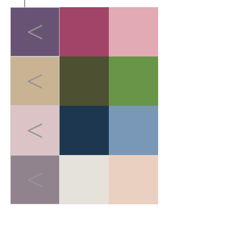
<
<
<
<
LIGHT-HEALED FOREST BREATH
>
轻愈森息
在快节奏的都市生活中，人
们追求"无负担的运动哲学"。