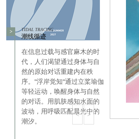
TIDAL TRACING
>
潮线循迹
在信息过载与感官麻木的时
代，人们渴望通过身体与自
然的原始对话重建内在秩
序。"浮岸觉知"通过立桨瑜伽
等轻运动，唤醒身体与自然
的对话。用肌肤感知水面的
波动，用呼吸匹配晨光中的
<
>
潮汐。