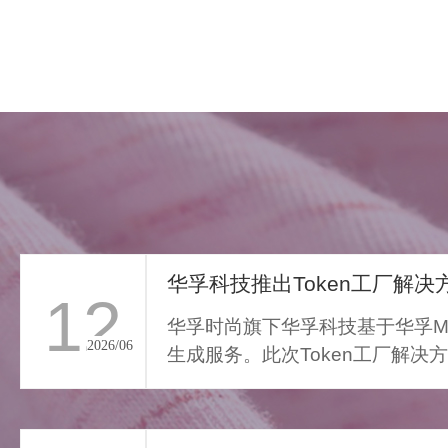
华孚科技推出Token工厂解决方
12
华孚时尚旗下华孚科技基于华孚Ma
2026/06
生成服务。此次Token工厂解决
FAR LIGHT WHISPER
从传统算力服务向Toke...
>
遥光絮语