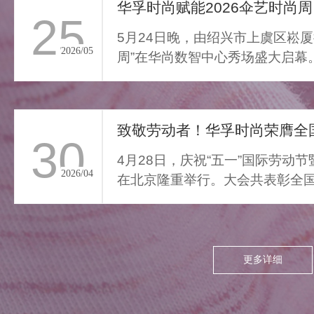
通勤的疲惫与外界喧嚣撞开
华孚时尚赋能2026伞艺时尚周
25
家门，我们亟需“能裹住情
5月24日晚，由绍兴市上虞区崧厦
绪”的柔色。家居服将“家的温
2026/05
周”在华尚数智中心秀场盛大启幕
柔结界”缝进每寸面料，无需
由”与“轻羽乘风”两大核...
逃离，换上这身柔雾，便能
让外界紧绷沉进居家软意，
致敬劳动者！华孚时尚荣膺全国
呼吸慢下来，让家成为接住
30
所有情绪的栖居地。
4月28日，庆祝“五一”国际劳动
2026/04
在北京隆重举行。大会共表彰全国
项，其中379个集体、...
更多详细