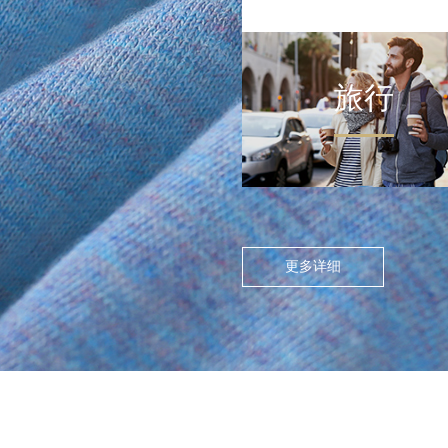
旅行
FLOATING ISLAND IN THE CITY
>
尘世浮岛
在高度模块化的都市节奏
中，人们渴望在通勤中寻找
更多详细
呼吸的缝隙。休闲通勤不再
是两点一线的被动移动，而
是通过服装的舒适感与色彩
情绪，将日常路径转化为“微
型疗愈场”。