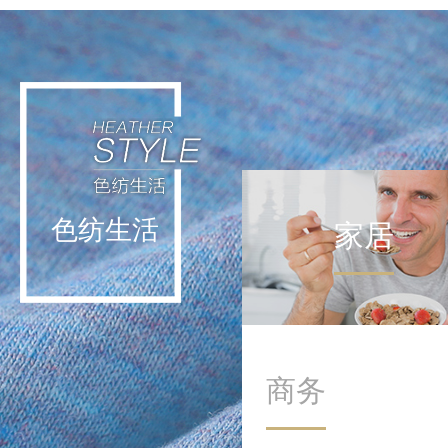
轻运动不挑战极限，而是通
过日常低强度活动实现能量
补给。这种理念让运动回归
生活本身，在细微处滋养身
心。
色纺生活
家居
商务