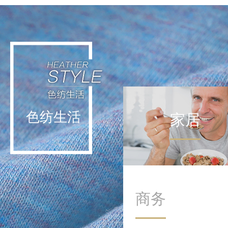
轻运动不挑战极限，而是通
过日常低强度活动实现能量
补给。这种理念让运动回归
生活本身，在细微处滋养身
心。
色纺生活
家居
商务