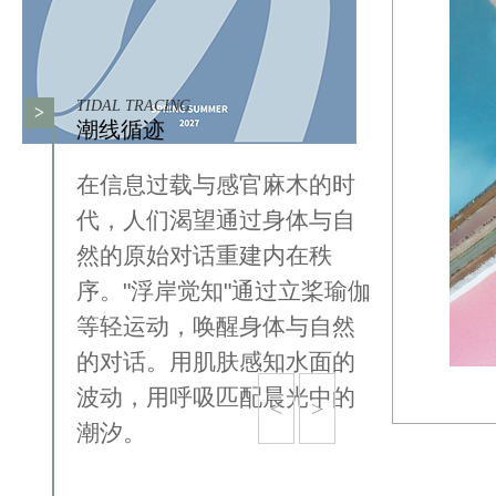
TIDAL TRACING
>
潮线循迹
在信息过载与感官麻木的时
代，人们渴望通过身体与自
然的原始对话重建内在秩
序。"浮岸觉知"通过立桨瑜伽
等轻运动，唤醒身体与自然
的对话。用肌肤感知水面的
波动，用呼吸匹配晨光中的
<
>
潮汐。