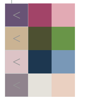
<
<
<
<
LIGHT-HEALED FOREST BREATH
>
轻愈森息
在快节奏的都市生活中，人
们追求"无负担的运动哲学"。