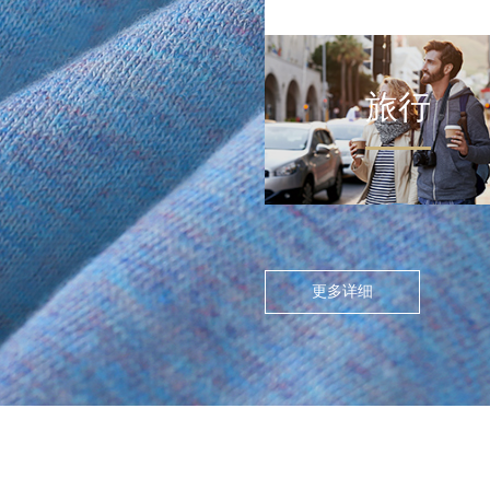
旅行
FLOATING ISLAND IN THE CITY
>
尘世浮岛
在高度模块化的都市节奏
中，人们渴望在通勤中寻找
更多详细
呼吸的缝隙。休闲通勤不再
是两点一线的被动移动，而
是通过服装的舒适感与色彩
情绪，将日常路径转化为“微
型疗愈场”。