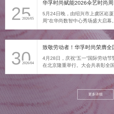
通勤的疲惫与外界喧嚣撞开
华孚时尚赋能2026伞艺时尚周
25
家门，我们亟需“能裹住情
5月24日晚，由绍兴市上虞区崧厦
绪”的柔色。家居服将“家的温
2026/05
周”在华尚数智中心秀场盛大启幕
柔结界”缝进每寸面料，无需
由”与“轻羽乘风”两大核...
逃离，换上这身柔雾，便能
让外界紧绷沉进居家软意，
致敬劳动者！华孚时尚荣膺全国
呼吸慢下来，让家成为接住
30
所有情绪的栖居地。
4月28日，庆祝“五一”国际劳动
2026/04
在北京隆重举行。大会共表彰全国
项，其中379个集体、...
更多详细