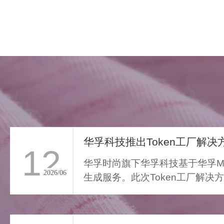
华孚科技推出Token工厂解决方
12
华孚时尚旗下华孚科技基于华孚Ma
2026/06
生成服务。此次Token工厂解决
FAR LIGHT WHISPER
从传统算力服务向Toke...
>
遥光絮语