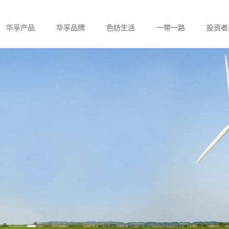
华孚产品
华孚品牌
色纺生活
一带一路
投资者