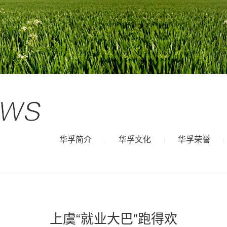
华孚简介
华孚文化
华孚荣誉
|
|
|
上虞“就业大巴”跑得欢