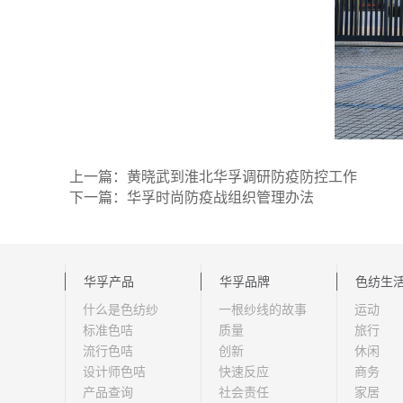
上一篇：黄晓武到淮北华孚调研防疫防控工作
下一篇：华孚时尚防疫战组织管理办法
华孚产品
华孚品牌
色纺生
什么是色纺纱
一根纱线的故事
运动
标准色咭
质量
旅行
流行色咭
创新
休闲
设计师色咭
快速反应
商务
产品查询
社会责任
家居