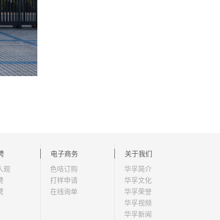
聘
电子商务
关于我们
人观
色咭订购
华孚简介
聘
打样申请
华孚文化
聘
在线询单
华孚荣誉
华孚视频
华孚新闻