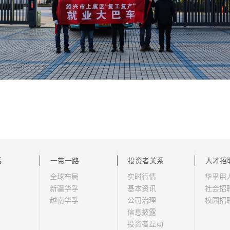
活
一带一路
投资者关系
人才招
全球布局
实时行情
华孚用
新疆华孚
基本资讯
社会招
越南华孚
公司治理
校园招
信息披露
投资者互动