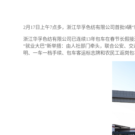
2
月
17
日上午
7
点多，浙江华孚色纺有限公司首批
9
辆
浙江华孚色纺有限公司已连续
13
年包车在春节长假接
“就业大巴”新举措：由人社部门牵头，联合公安、交
明、一车一档手续、包车客运标志牌和农民工返岗包