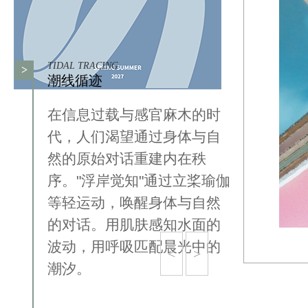
TIDAL TRACING
>
潮线循迹
在信息过载与感官麻木的时
代，人们渴望通过身体与自
然的原始对话重建内在秩
序。"浮岸觉知"通过立桨瑜伽
等轻运动，唤醒身体与自然
的对话。用肌肤感知水面的
波动，用呼吸匹配晨光中的
<
>
潮汐。