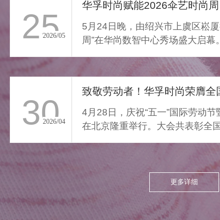
通勤的疲惫与外界喧嚣撞开
华孚时尚赋能2026伞艺时尚周
25
家门，我们亟需“能裹住情
5月24日晚，由绍兴市上虞区崧厦
绪”的柔色。家居服将“家的温
2026/05
周”在华尚数智中心秀场盛大启幕
柔结界”缝进每寸面料，无需
由”与“轻羽乘风”两大核...
逃离，换上这身柔雾，便能
让外界紧绷沉进居家软意，
致敬劳动者！华孚时尚荣膺全国
呼吸慢下来，让家成为接住
30
所有情绪的栖居地。
4月28日，庆祝“五一”国际劳动
2026/04
在北京隆重举行。大会共表彰全国
项，其中379个集体、...
更多详细