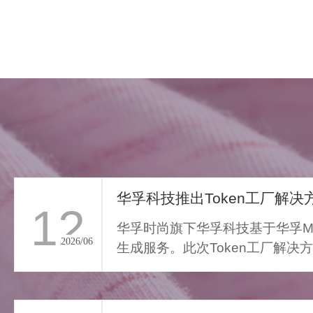
华孚科技推出Token工厂解决方
12
华孚时尚旗下华孚科技基于华孚Ma
2026/06
生成服务。此次Token工厂解决
FAR LIGHT WHISPER
从传统算力服务向Toke...
>
遥光絮语