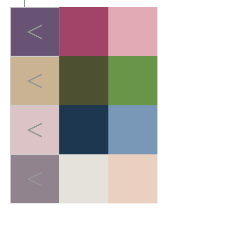
<
<
<
<
LIGHT-HEALED FOREST BREATH
>
轻愈森息
在快节奏的都市生活中，人
们追求"无负担的运动哲学"。