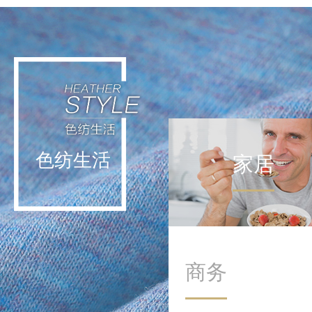
轻运动不挑战极限，而是通
过日常低强度活动实现能量
补给。这种理念让运动回归
生活本身，在细微处滋养身
心。
色纺生活
家居
商务