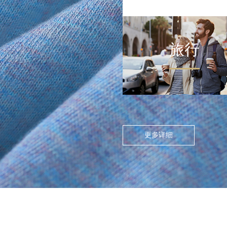
旅行
FLOATING ISLAND IN THE CITY
>
尘世浮岛
在高度模块化的都市节奏
中，人们渴望在通勤中寻找
更多详细
呼吸的缝隙。休闲通勤不再
是两点一线的被动移动，而
是通过服装的舒适感与色彩
情绪，将日常路径转化为“微
型疗愈场”。