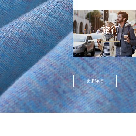
旅行
FLOATING ISLAND IN THE CITY
>
尘世浮岛
在高度模块化的都市节奏
中，人们渴望在通勤中寻找
更多详细
呼吸的缝隙。休闲通勤不再
是两点一线的被动移动，而
是通过服装的舒适感与色彩
情绪，将日常路径转化为“微
型疗愈场”。