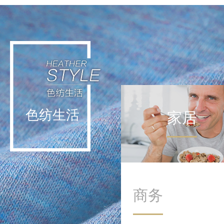
轻运动不挑战极限，而是通
过日常低强度活动实现能量
补给。这种理念让运动回归
生活本身，在细微处滋养身
心。
色纺生活
家居
商务