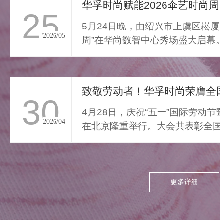
通勤的疲惫与外界喧嚣撞开
华孚时尚赋能2026伞艺时尚周
25
家门，我们亟需“能裹住情
5月24日晚，由绍兴市上虞区崧厦
绪”的柔色。家居服将“家的温
2026/05
周”在华尚数智中心秀场盛大启幕
柔结界”缝进每寸面料，无需
由”与“轻羽乘风”两大核...
逃离，换上这身柔雾，便能
让外界紧绷沉进居家软意，
致敬劳动者！华孚时尚荣膺全国
呼吸慢下来，让家成为接住
30
所有情绪的栖居地。
4月28日，庆祝“五一”国际劳动
2026/04
在北京隆重举行。大会共表彰全国
项，其中379个集体、...
更多详细