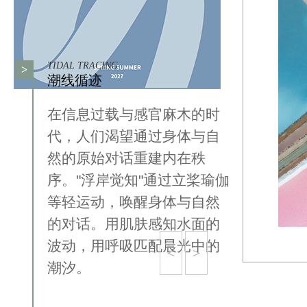
TIDAL TRACING
>
潮线循迹
在信息过载与感官麻木的时
代，人们渴望通过身体与自
然的原始对话重建内在秩
序。"浮岸觉知"通过立桨瑜伽
等轻运动，唤醒身体与自然
的对话。用肌肤感知水面的
波动，用呼吸匹配晨光中的
<
>
潮汐。