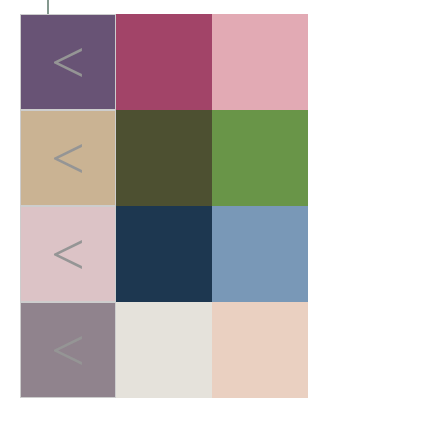
<
<
<
<
LIGHT-HEALED FOREST BREATH
>
轻愈森息
在快节奏的都市生活中，人
们追求"无负担的运动哲学"。