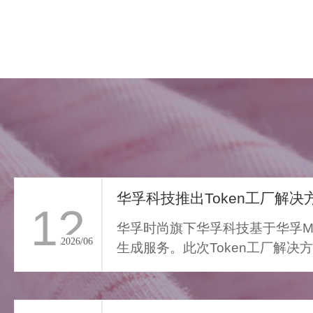
华孚科技推出Token工厂解决方
12
华孚时尚旗下华孚科技基于华孚Ma
2026/06
生成服务。此次Token工厂解决
FAR LIGHT WHISPER
从传统算力服务向Toke...
>
遥光絮语