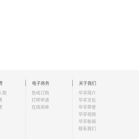
聘
电子商务
关于我们
人观
色咭订购
华孚简介
聘
打样申请
华孚文化
聘
在线询单
华孚荣誉
华孚视频
华孚新闻
联系我们