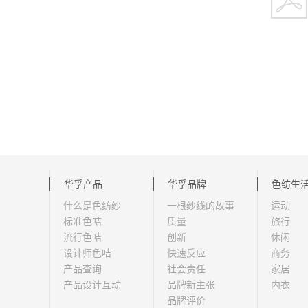
华孚产品
华孚品牌
色纺生
什么是色纺纱
一根纱线的故事
运动
标准色咭
质量
旅行
流行色咭
创新
休闲
设计师色咭
快速反应
商务
产品查询
社会责任
家居
产品设计互动
品牌新主张
内衣
品牌评价