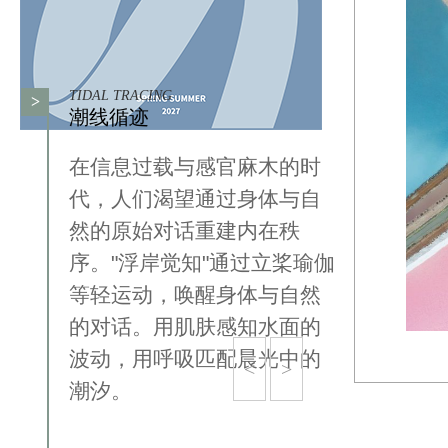
TIDAL TRACING
>
潮线循迹
在信息过载与感官麻木的时
代，人们渴望通过身体与自
然的原始对话重建内在秩
序。"浮岸觉知"通过立桨瑜伽
等轻运动，唤醒身体与自然
的对话。用肌肤感知水面的
波动，用呼吸匹配晨光中的
<
>
潮汐。