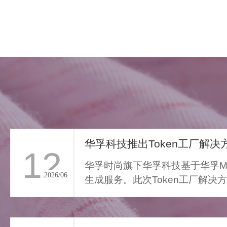
华孚科技推出Token工厂解决方
12
华孚时尚旗下华孚科技基于华孚Ma
2026/06
生成服务。此次Token工厂解决
FAR LIGHT WHISPER
从传统算力服务向Toke...
>
遥光絮语