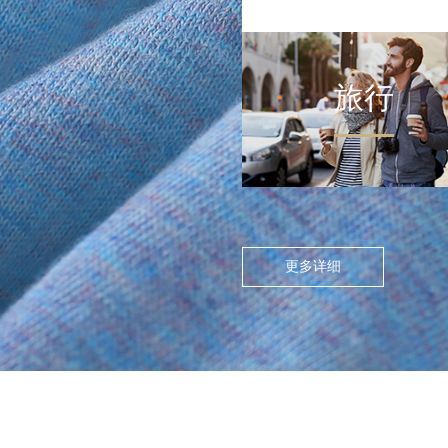
旅行
FLOATING ISLAND IN THE CITY
>
尘世浮岛
在高度模块化的都市节奏
中，人们渴望在通勤中寻找
更多详细
呼吸的缝隙。休闲通勤不再
是两点一线的被动移动，而
是通过服装的舒适感与色彩
情绪，将日常路径转化为“微
型疗愈场”。