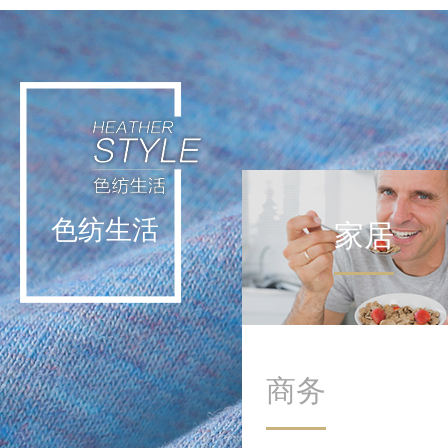
轻运动不挑战极限，而是通
过日常低强度活动实现能量
补给。这种理念让运动回归
生活本身，在细微处滋养身
心。
色纺生活
家居
商务