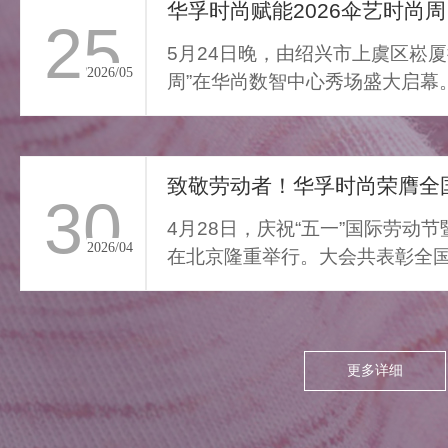
通勤的疲惫与外界喧嚣撞开
华孚时尚赋能2026伞艺时尚周
25
家门，我们亟需“能裹住情
5月24日晚，由绍兴市上虞区崧厦
绪”的柔色。家居服将“家的温
2026/05
周”在华尚数智中心秀场盛大启幕
柔结界”缝进每寸面料，无需
由”与“轻羽乘风”两大核...
逃离，换上这身柔雾，便能
让外界紧绷沉进居家软意，
致敬劳动者！华孚时尚荣膺全国
呼吸慢下来，让家成为接住
30
所有情绪的栖居地。
4月28日，庆祝“五一”国际劳动
2026/04
在北京隆重举行。大会共表彰全国
项，其中379个集体、...
更多详细