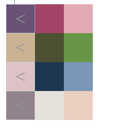
<
<
<
<
LIGHT-HEALED FOREST BREATH
>
轻愈森息
在快节奏的都市生活中，人
们追求"无负担的运动哲学"。