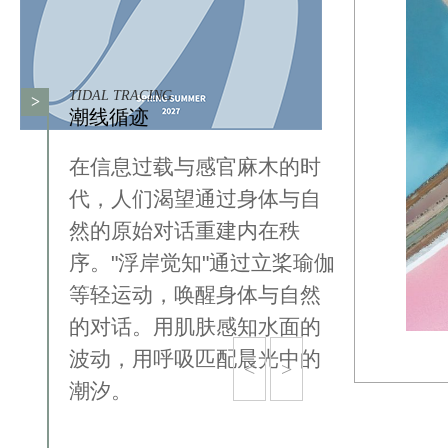
TIDAL TRACING
>
潮线循迹
在信息过载与感官麻木的时
代，人们渴望通过身体与自
然的原始对话重建内在秩
序。"浮岸觉知"通过立桨瑜伽
等轻运动，唤醒身体与自然
的对话。用肌肤感知水面的
波动，用呼吸匹配晨光中的
<
>
潮汐。