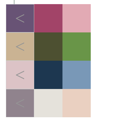
<
<
<
<
LIGHT-HEALED FOREST BREATH
>
轻愈森息
在快节奏的都市生活中，人
们追求"无负担的运动哲学"。