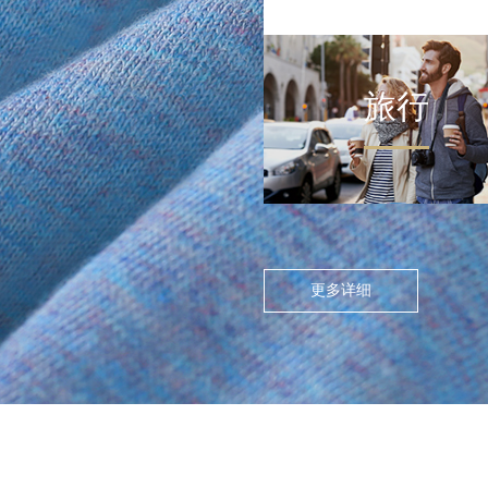
旅行
FLOATING ISLAND IN THE CITY
>
尘世浮岛
在高度模块化的都市节奏
中，人们渴望在通勤中寻找
更多详细
呼吸的缝隙。休闲通勤不再
是两点一线的被动移动，而
是通过服装的舒适感与色彩
情绪，将日常路径转化为“微
型疗愈场”。