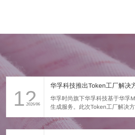
华孚科技推出Token工厂解决方
12
华孚时尚旗下华孚科技基于华孚Ma
2026/06
生成服务。此次Token工厂解决
FAR LIGHT WHISPER
从传统算力服务向Toke...
>
遥光絮语