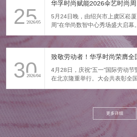
通勤的疲惫与外界喧嚣撞开
华孚时尚赋能2026伞艺时尚周
25
家门，我们亟需“能裹住情
5月24日晚，由绍兴市上虞区崧厦
绪”的柔色。家居服将“家的温
2026/05
周”在华尚数智中心秀场盛大启幕
柔结界”缝进每寸面料，无需
由”与“轻羽乘风”两大核...
逃离，换上这身柔雾，便能
让外界紧绷沉进居家软意，
致敬劳动者！华孚时尚荣膺全国
呼吸慢下来，让家成为接住
30
所有情绪的栖居地。
4月28日，庆祝“五一”国际劳动
2026/04
在北京隆重举行。大会共表彰全国
项，其中379个集体、...
更多详细