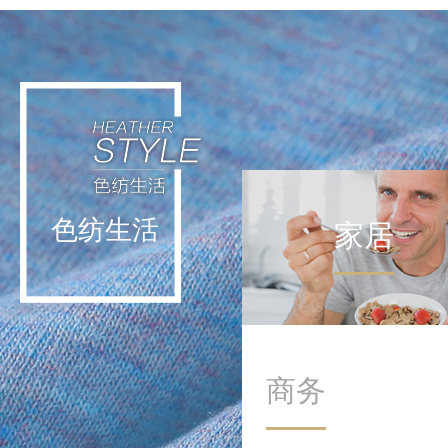
轻运动不挑战极限，而是通
过日常低强度活动实现能量
补给。这种理念让运动回归
生活本身，在细微处滋养身
心。
色纺生活
家居
商务