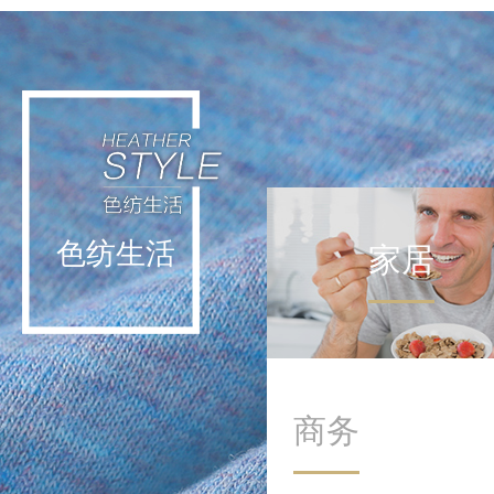
轻运动不挑战极限，而是通
过日常低强度活动实现能量
补给。这种理念让运动回归
生活本身，在细微处滋养身
心。
色纺生活
家居
商务