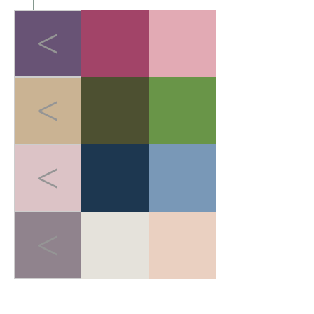
<
<
<
<
LIGHT-HEALED FOREST BREATH
>
轻愈森息
在快节奏的都市生活中，人
们追求"无负担的运动哲学"。