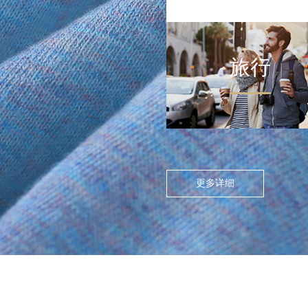
旅行
FLOATING ISLAND IN THE CITY
>
尘世浮岛
在高度模块化的都市节奏
中，人们渴望在通勤中寻找
更多详细
呼吸的缝隙。休闲通勤不再
是两点一线的被动移动，而
是通过服装的舒适感与色彩
情绪，将日常路径转化为“微
型疗愈场”。