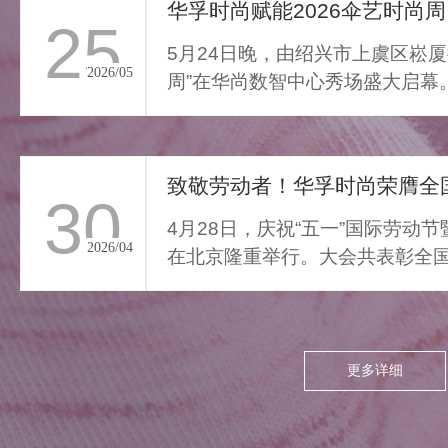
通勤的疲惫与外界喧嚣撞开
华孚时尚赋能2026伞艺时尚周
25
家门，我们亟需“能裹住情
5月24日晚，由绍兴市上虞区崧厦
绪”的柔色。家居服将“家的温
2026/05
周”在华尚数智中心秀场盛大启幕
柔结界”缝进每寸面料，无需
由”与“轻羽乘风”两大核...
逃离，换上这身柔雾，便能
让外界紧绷沉进居家软意，
致敬劳动者！华孚时尚荣膺全国
呼吸慢下来，让家成为接住
30
所有情绪的栖居地。
4月28日，庆祝“五一”国际劳动
2026/04
在北京隆重举行。大会共表彰全国
项，其中379个集体、...
更多详细