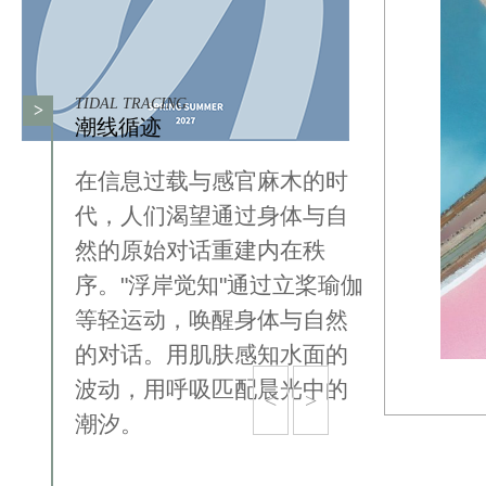
TIDAL TRACING
>
潮线循迹
在信息过载与感官麻木的时
代，人们渴望通过身体与自
然的原始对话重建内在秩
序。"浮岸觉知"通过立桨瑜伽
等轻运动，唤醒身体与自然
的对话。用肌肤感知水面的
波动，用呼吸匹配晨光中的
<
>
潮汐。