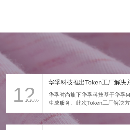
华孚科技推出Token工厂解决方
12
华孚时尚旗下华孚科技基于华孚Ma
2026/06
生成服务。此次Token工厂解决
FAR LIGHT WHISPER
从传统算力服务向Toke...
>
遥光絮语