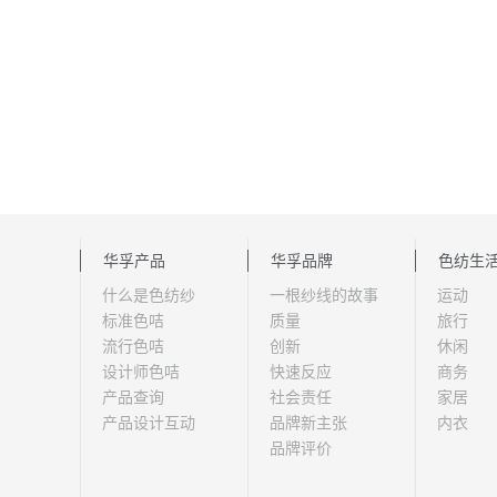
华孚产品
华孚品牌
色纺生
什么是色纺纱
一根纱线的故事
运动
标准色咭
质量
旅行
流行色咭
创新
休闲
设计师色咭
快速反应
商务
产品查询
社会责任
家居
产品设计互动
品牌新主张
内衣
品牌评价