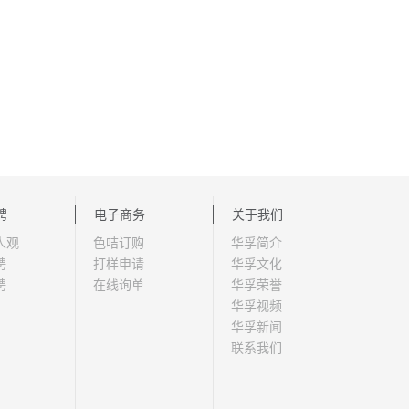
聘
电子商务
关于我们
人观
色咭订购
华孚简介
聘
打样申请
华孚文化
聘
在线询单
华孚荣誉
华孚视频
华孚新闻
联系我们