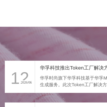
华孚科技推出Token工厂解决方
12
华孚时尚旗下华孚科技基于华孚Ma
2026/06
生成服务。此次Token工厂解决
FAR LIGHT WHISPER
从传统算力服务向Toke...
>
遥光絮语