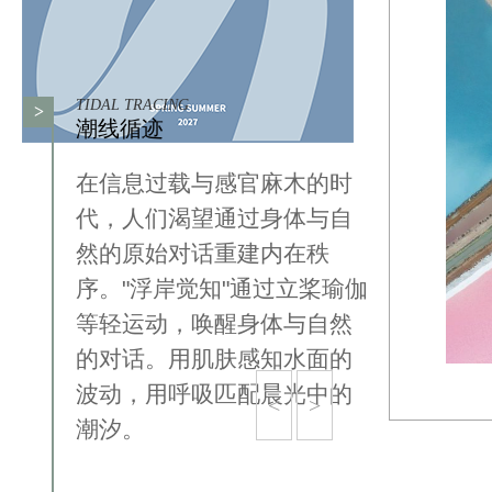
TIDAL TRACING
>
潮线循迹
在信息过载与感官麻木的时
代，人们渴望通过身体与自
然的原始对话重建内在秩
序。"浮岸觉知"通过立桨瑜伽
等轻运动，唤醒身体与自然
的对话。用肌肤感知水面的
波动，用呼吸匹配晨光中的
<
>
潮汐。