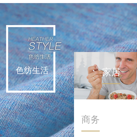
轻运动不挑战极限，而是通
过日常低强度活动实现能量
补给。这种理念让运动回归
生活本身，在细微处滋养身
心。
色纺生活
家居
商务