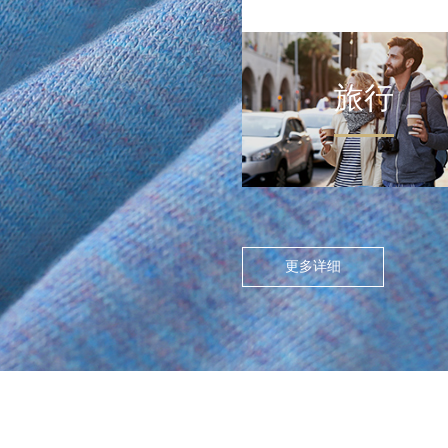
旅行
FLOATING ISLAND IN THE CITY
>
尘世浮岛
在高度模块化的都市节奏
中，人们渴望在通勤中寻找
更多详细
呼吸的缝隙。休闲通勤不再
是两点一线的被动移动，而
是通过服装的舒适感与色彩
情绪，将日常路径转化为“微
型疗愈场”。