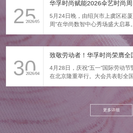
通勤的疲惫与外界喧嚣撞开
华孚时尚赋能2026伞艺时尚周
25
家门，我们亟需“能裹住情
5月24日晚，由绍兴市上虞区崧厦
绪”的柔色。家居服将“家的温
2026/05
周”在华尚数智中心秀场盛大启幕
柔结界”缝进每寸面料，无需
由”与“轻羽乘风”两大核...
逃离，换上这身柔雾，便能
让外界紧绷沉进居家软意，
致敬劳动者！华孚时尚荣膺全国
呼吸慢下来，让家成为接住
30
所有情绪的栖居地。
4月28日，庆祝“五一”国际劳动
2026/04
在北京隆重举行。大会共表彰全国
项，其中379个集体、...
更多详细