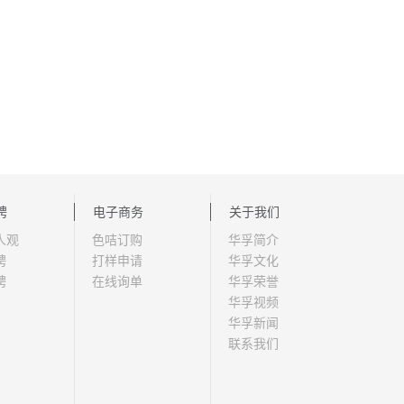
聘
电子商务
关于我们
人观
色咭订购
华孚简介
聘
打样申请
华孚文化
聘
在线询单
华孚荣誉
华孚视频
华孚新闻
联系我们