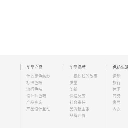
华孚产品
华孚品牌
色纺生
什么是色纺纱
一根纱线的故事
运动
标准色咭
质量
旅行
流行色咭
创新
休闲
设计师色咭
快速反应
商务
产品查询
社会责任
家居
产品设计互动
品牌新主张
内衣
品牌评价