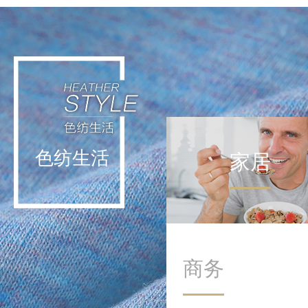
轻运动不挑战极限，而是通
过日常低强度活动实现能量
补给。这种理念让运动回归
生活本身，在细微处滋养身
心。
色纺生活
家居
商务