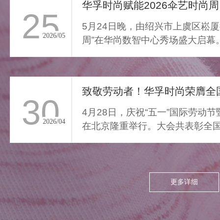
通勤的疲惫与外界喧嚣撞开
华孚时尚赋能2026伞艺时尚周
25
家门，我们亟需“能裹住情
5月24日晚，由绍兴市上虞区崧厦
绪”的柔色。家居服将“家的温
2026/05
周”在华尚数智中心秀场盛大启幕
柔结界”缝进每寸面料，无需
由”与“轻羽乘风”两大核...
逃离，换上这身柔雾，便能
让外界紧绷沉进居家软意，
致敬劳动者！华孚时尚荣膺全国
呼吸慢下来，让家成为接住
30
所有情绪的栖居地。
4月28日，庆祝“五一”国际劳动
2026/04
在北京隆重举行。大会共表彰全国
项，其中379个集体、...
更多详细