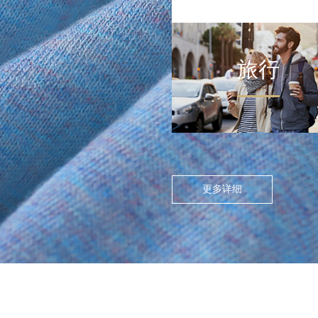
旅行
FLOATING ISLAND IN THE CITY
>
尘世浮岛
在高度模块化的都市节奏
中，人们渴望在通勤中寻找
更多详细
呼吸的缝隙。休闲通勤不再
是两点一线的被动移动，而
是通过服装的舒适感与色彩
情绪，将日常路径转化为“微
型疗愈场”。