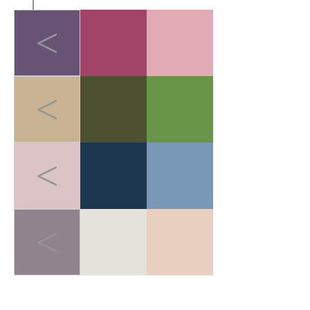
<
<
<
<
LIGHT-HEALED FOREST BREATH
>
轻愈森息
在快节奏的都市生活中，人
们追求"无负担的运动哲学"。