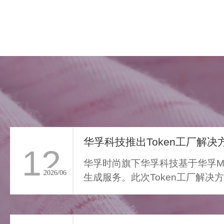
华孚科技推出Token工厂解决方
12
华孚时尚旗下华孚科技基于华孚Ma
2026/06
生成服务。此次Token工厂解决
FAR LIGHT WHISPER
从传统算力服务向Toke...
>
遥光絮语