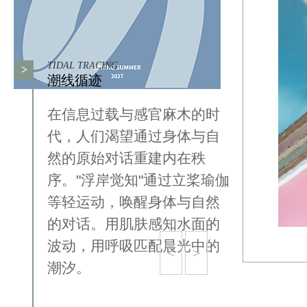
TIDAL TRACING
>
潮线循迹
在信息过载与感官麻木的时
代，人们渴望通过身体与自
然的原始对话重建内在秩
序。"浮岸觉知"通过立桨瑜伽
等轻运动，唤醒身体与自然
的对话。用肌肤感知水面的
波动，用呼吸匹配晨光中的
<
>
潮汐。