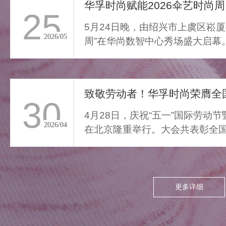
通勤的疲惫与外界喧嚣撞开
华孚时尚赋能2026伞艺时尚周
25
家门，我们亟需“能裹住情
5月24日晚，由绍兴市上虞区崧厦
绪”的柔色。家居服将“家的温
2026/05
周”在华尚数智中心秀场盛大启幕
柔结界”缝进每寸面料，无需
由”与“轻羽乘风”两大核...
逃离，换上这身柔雾，便能
让外界紧绷沉进居家软意，
致敬劳动者！华孚时尚荣膺全国
呼吸慢下来，让家成为接住
30
所有情绪的栖居地。
4月28日，庆祝“五一”国际劳动
2026/04
在北京隆重举行。大会共表彰全国
项，其中379个集体、...
更多详细