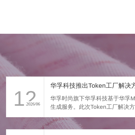
华孚科技推出Token工厂解决方
12
华孚时尚旗下华孚科技基于华孚Ma
2026/06
生成服务。此次Token工厂解决
FAR LIGHT WHISPER
从传统算力服务向Toke...
>
遥光絮语