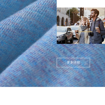
旅行
FLOATING ISLAND IN THE CITY
>
尘世浮岛
在高度模块化的都市节奏
中，人们渴望在通勤中寻找
更多详细
呼吸的缝隙。休闲通勤不再
是两点一线的被动移动，而
是通过服装的舒适感与色彩
情绪，将日常路径转化为“微
型疗愈场”。