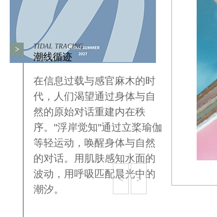
TIDAL TRACING
>
潮线循迹
在信息过载与感官麻木的时
代，人们渴望通过身体与自
然的原始对话重建内在秩
序。"浮岸觉知"通过立桨瑜伽
等轻运动，唤醒身体与自然
的对话。用肌肤感知水面的
波动，用呼吸匹配晨光中的
<
>
潮汐。