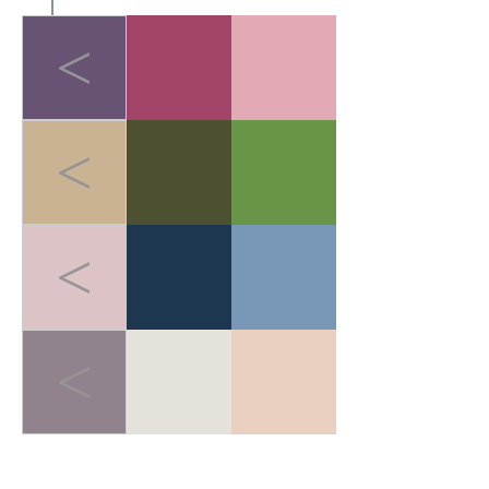
<
<
<
<
LIGHT-HEALED FOREST BREATH
>
轻愈森息
在快节奏的都市生活中，人
们追求"无负担的运动哲学"。