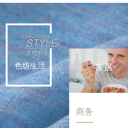
轻运动不挑战极限，而是通
过日常低强度活动实现能量
补给。这种理念让运动回归
生活本身，在细微处滋养身
心。
色纺生活
家居
商务